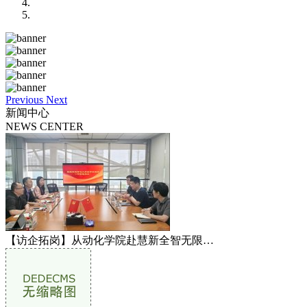
Previous
Next
新闻中心
NEWS CENTER
【访企拓岗】从动化学院赴慧新全智无限…