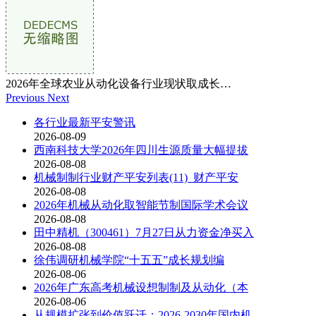
2026年全球农业从动化设备行业现状取成长…
Previous
Next
各行业最新平安警讯
2026-08-09
西南科技大学2026年四川生源质量大幅提拔
2026-08-08
机械制制行业财产平安列表(11)_财产平安
2026-08-08
2026年机械从动化取智能节制国际学术会议
2026-08-08
田中精机（300461）7月27日从力资金净买入
2026-08-08
徐伟调研机械学院“十五五”成长规划编
2026-08-06
2026年广东高考机械设想制制及从动化（本
2026-08-06
从规模扩张到价值跃迁：2026-2030年国内机