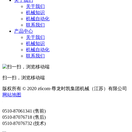
关于我们
关于我们
机械知识
机械自动化
联系我们
产品中心
关于我们
机械知识
机械自动化
联系我们
扫一扫，浏览移动端
版权所有 © 2020 z6com·尊龙时凯集团机械（江苏）有限公司
网站地图
0510-87061341 (售前)
0510-87076718 (售后)
0510-87076732 (技术)