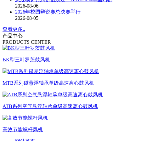
2026-08-06
2026年校园辩说赛总决赛举行
2026-08-05
查看更多..
产品中心
PRODUCTS CENTER
BK型三叶罗茨鼓风机
MTB系列磁悬浮轴承单级高速离心鼓风机
ATB系列空气悬浮轴承单级高速离心鼓风机
高效节能螺杆风机