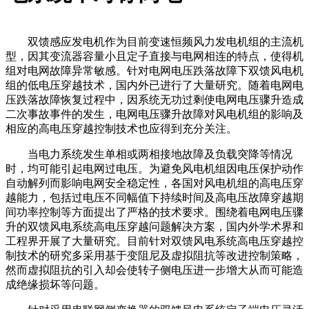
双馈感应发电机作为目前变速恒频风力发电机组的主流机
型，因其变流器容量小且定子直接与电网相连的特点，使得机
组对电网故障异常敏感。针对电网电压跌落故障下双馈风电机
组的低电压穿越技术，国内外已进行了大量研究。随着电网电
压跌落故障恢复过程中，因系统无功过剩使电网电压骤升造成
二次事故事件的发生，电网电压骤升故障对风电机组的影响及
相应的高电压穿越控制技术也应得到充分关注。
当电力系统发生单相或两相接地故障及负载突降等情况
时，均可能引起电网过电压。为避免风电机组因电压保护动作
自动解列而影响电网安全稳定性，各国对风电机组的高电压穿
越能力，包括过电压不同幅值下持续时间及高电压故障穿越期
间功率控制等方面提出了严格的技术要求。围绕着电网电压骤
升的双馈风电系统高电压穿越问题解决方案，国内外学术界和
工程界开展了大量研究。目前针对双馈风电系统高电压穿越控
制技术的研究多采用基于变阻尼及虚拟阻抗等改进控制策略，
然而虚拟阻抗的引入却会使转子侧电压进一步增大从而可能造
成绝缘损坏等问题。