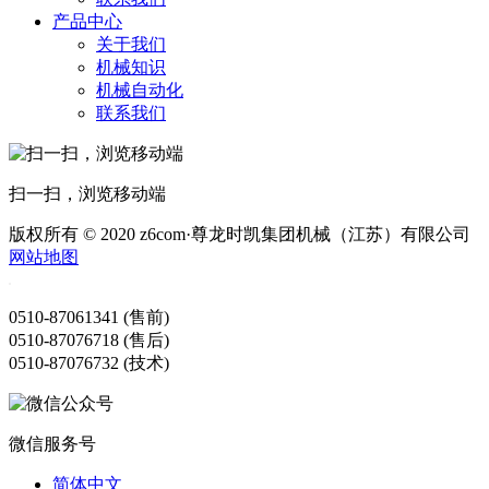
产品中心
关于我们
机械知识
机械自动化
联系我们
扫一扫，浏览移动端
版权所有 © 2020 z6com·尊龙时凯集团机械（江苏）有限公司
网站地图
0510-87061341 (售前)
0510-87076718 (售后)
0510-87076732 (技术)
微信服务号
简体中文