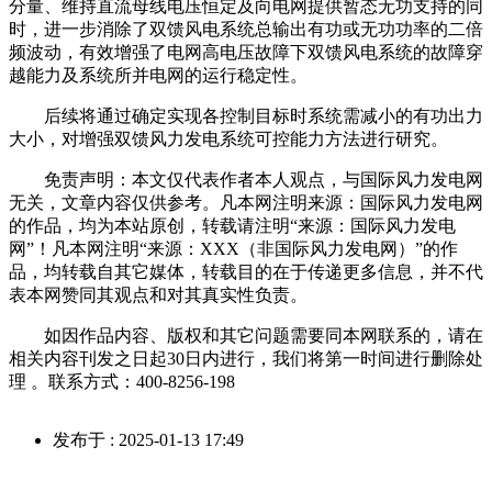
分量、维持直流母线电压恒定及向电网提供暂态无功支持的同
时，进一步消除了双馈风电系统总输出有功或无功功率的二倍
频波动，有效增强了电网高电压故障下双馈风电系统的故障穿
越能力及系统所并电网的运行稳定性。
后续将通过确定实现各控制目标时系统需减小的有功出力
大小，对增强双馈风力发电系统可控能力方法进行研究。
免责声明：本文仅代表作者本人观点，与国际风力发电网
无关，文章内容仅供参考。凡本网注明来源：国际风力发电网
的作品，均为本站原创，转载请注明“来源：国际风力发电
网”！凡本网注明“来源：XXX（非国际风力发电网）”的作
品，均转载自其它媒体，转载目的在于传递更多信息，并不代
表本网赞同其观点和对其真实性负责。
如因作品内容、版权和其它问题需要同本网联系的，请在
相关内容刊发之日起30日内进行，我们将第一时间进行删除处
理 。联系方式：400-8256-198
发布于 : 2025-01-13 17:49