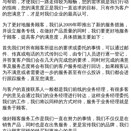
与帮助，才使我们一路走得较为顺畅，您的需求就是我们行动
的指南，您的满意度正是我们一直追求的目标。只有作为客户
的您满意了，才是对我们企业的最高认可。
为了更好地服务顾客，我们从2009年即推出了新的服务措施，
并设立服务专线，在做好产品质量的同时，我们要更好地服务
于顾客，提高客户的满意度，具体措施主要如下：
首先我们对所有顾客所提出的要求或委托的事情，可以通过邮
件、传真或电话的方式传到公司，由专门人员进行逐一登记，
并答复客户我们会在几天内完成您的要求，同时对完成的满意
率及服务态度将会有我们的客户服务组进行回访，如果顾客认
为不满意或者需要进一步的服务甚至有什么投诉，我们都会进
行跟踪服务，直至您满意。
与客户的直接联系人一般都是我们前线的业务经理，有很多客
户的意见会通过我们的业务经理进行转达，这样业务经理委托
我们的工作，我们将以同样的方式对待，服务于业务经理就是
服务于顾客。
做好顾客服务工作是我们一直在努力的事情，我们不仅仅是在
销售产品，同时也是在出售服务，更是宣传我们的品牌，我们
在让顾客同样的钱买到更放心的产品。