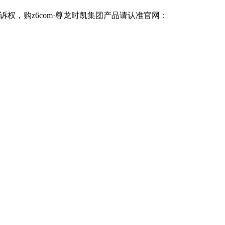
诉权，购z6com·尊龙时凯集团产品请认准官网：