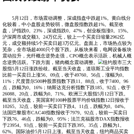
5月12日，市场震动调整，深成指盘中跌超1%。黄白线分
化较着，中小盘股走势较弱，微盘股指数跌超1%。截至收
盘，沪指跌0。23%，深成指跌0。47%，创业板指涨0。15%。
沪深两市成交额3。24万亿元，较上一个买卖日缩量2962亿
元，成交额持续5个买卖日超3万亿元。盘面上，市场热点较为
芜杂，全市场超4000只个股下跌。从板块来看，电网设备板块
震动拉升，光纤概念逆势走强，CPO概念表示活跃，机械人概
念逆势活跃。下跌方面，猪肉概念震动调整。
纽约股市三大
股指5月12日涨跌纷歧。截至当天收盘，道琼斯工业平均指数
比前一买卖日上涨56。09点，收于49760。56点，涨幅为0。
11%；尺度普尔500种股票指数下跌11。88点，收于7400。96
点，跌幅为0。16%；纳斯达克分析指数下跌185。92点，收于
26088。20点，跌幅为0。71%。欧洲三大股指5月12日下跌。
截至当天收盘，英国富时100种股票平均价钱指数12日报收于
10265。32点，较前一买卖日下跌4。11点，跌幅为0。04%。
法国巴黎股市CAC40指数报收于7979。92点，较前一买卖日
下跌76。46点，跌幅为0。95%；法兰克福股市DAX指数报收
于23954。93点，较前一买卖日下跌395。35点，跌幅为1。
62%。国际油价5月12日上涨。截至当天收盘，纽约商品买卖