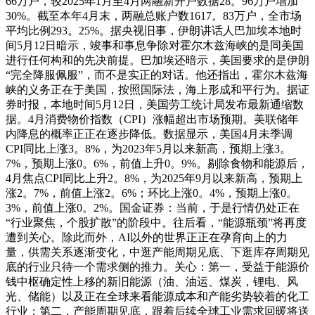
66万户，较2025年1月至4月两融新开户数据28。96万户增加
30%。截至本年4月末，两融总账户数1617。83万户，全市场
平均比例293。25%。据央视旧事，伊朗讲话人巴加埃本地时
间5月12日暗示，竣事和事息争除对霍尔木兹海峡的是同美国
进行任何构和的先决前提。巴加埃还暗示，美国要求的是伊朗
“完全降服佩服”，而不是实正的对话。他还指出，霍尔木兹海
峡的义务正在于美国，按照国际法，海上形成和平行为。据证
券时报，本地时间5月12日，美国劳工统计局发布最新通缩数
据。4月消费物价指数（CPI）涨幅超出市场预期。美联储年
内降息的概率正正在逐步降低。数据显示，美国4月未季调
CPI同比上涨3。8%，为2023年5月以来新高，预期上涨3。
7%，预期上涨0。6%，前值上升0。9%。剔除食物和能源后，
4月焦点CPI同比上升2。8%，为2025年9月以来新高，预期上
涨2。7%，前值上涨2。6%；环比上涨0。4%，预期上涨0。
3%，前值上涨0。2%。国金证券：当前，于是行情仍处正在
“行业聚焦，个股扩散”的阶段中。往后看，“能源瓶颈”将再度
遭到关心。除此而外，AI以外的世界正正在孕育向上的力
量，供需关系逐渐变化，中逛产能周期见底、下逛库存周期见
底的行业只待一个需求侧的推力。关心：第一，受益于能源价
钱中枢确定性上移的新旧能源（油、油运、煤炭，锂电、风
光、储能）以及正在全球来看能源成本和产能劣势较着的化工
行业；第二，产能周期见底，跟着后续全球工业需求回暖将送