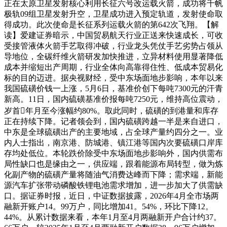
正在太原卫星发射核心利用长征六号改运载火箭，成功将千帆
极轨09组卫星发射升空，卫星成功进入预定轨道，发射使命取
得成功。此次使命是长征系列运载火箭的第642次飞翔。【解
读】爱建证券暗示，中国贸易航天行业正送来快速成长，可收
受接管液体火箭手艺取得冲破，行业龙头凭仗手艺劣势占领从
导地位，全碳纤维火箭研发加快推进，立异材料使用显著降低
成本并缩短出产周期，行业全体向高靠得住性、低成本贸易化
标的目的迈进。据央视财经，受中东场面地步影响，本年以来
我国硫磺价钱一上涨，5月6日，基准价创下每吨7300元的汗青
新高。11日，国内硫磺基准价报每吨7250元，维持高位震动，
岁首年月至今涨幅约80%。取此同时，硫磺的到港量和库存
正在持续下降。记者领会到，国内硫磺跨越一半是来自进口，
中东是全球硫磺出产的主要地域，占全球产量约四分之一。业
内人士指出，南京港、防城港、镇江港等国内次要硫磺口岸库
存均处低位。本轮跌价除受中东场面地步影响外，国内供需布
局性缺口也是缘由之一，供应端，跟着能源布局转型，做为炼
化副产物的硫磺产量将随油气消费达峰而下降；需求端，新能
源汽车扩张带动磷酸铁锂电池需求增加，进一步加大了供需缺
口。据证券时报，近日，中证数据披露，2026年4月全市场两
融新开账户14。99万户，同比增加41。54%，环比下降12。
44%。从累计数据来看，本年1月至4月两融新开户合计约37。