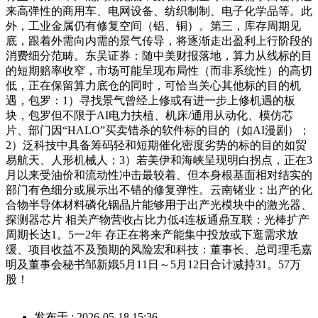
来高弹性的商用车、电网设备、纺织制制、电子化学品等。此
外，工业金属仍有修复空间（铝、铜）。第三，库存周期见
底，跟着外需向内需的景气传导，将逐渐走出盈利上行阶段的
消费细分范畴。东吴证券：随中美财报落地，算力从线标的目
的短期赔率收窄，市场可能呈现布局性（而非系统性）的高切
低，正在保留算力底仓的同时，可恰当关心其他标的目的机
遇，包罗：1）寻找景气曾经上修或有进一步上修机遇的板
块，包罗但不限于AI电力扶植、机床/通用从动化、模仿芯
片、部门因“HALO”买卖错杀的软件标的目的（如AI漫剧）；
2）泛科技中具备筹码轻和短期催化密度劣势的标的目的如贸
易航天、人形机械人；3）若美伊和海峡呈现明白拐点，正在3
月以来受油价和流动性冲击最较着、但本身根基面相对结实的
部门有色细分或展示出不错的修复弹性。云南锗业：出产的化
合物半导体材料磷化铟晶片能够用于出产光模块中的激光器、
探测器芯片 相关产物营收占比力低4连板通鼎互联：光棒扩产
周期长达1。5一2年 存正在将来产能集中投放或下逛需求放
缓、项目收益不及预期的风险宏和科技：董事长、总司理毛嘉
明及董事会秘书邹新娥5月11日～5月12日合计减持31。57万
股！
发布于 : 2026-05-18 15:36