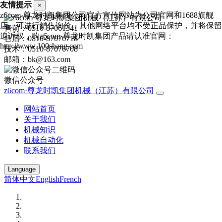
友情提示
×
z6com·尊龙时凯集团公司官方宣传网站为公司官网和1688旗舰
店，可进行销售询价，其他网络平台均不受正品保护，并将保留
售前：0510-87061341
追诉权，购z6com·尊龙时凯集团产品请认准官网：
售后：0510-87076718
http://www.100shang.com
技术：0510-87076708
邮箱：bk@163.com
微信公众号
z6com·尊龙时凯集团机械（江苏）有限公司
网站首页
关于我们
机械知识
机械自动化
联系我们
Language
简体中文
English
French