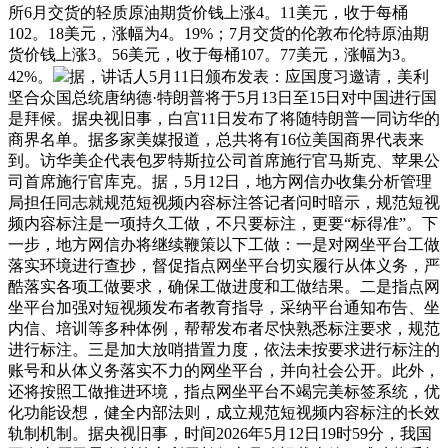
所6月交货的轻质原油期货价钱上涨4。11美元，收于每桶
102。18美元，涨幅为4。19%；7月交货的伦敦布伦特原油期
货价钱上涨3。56美元，收于每桶107。77美元，涨幅为3。
42%。
据，讲话人5月11日颁布发表：应国度习邀请，美利
坚合众国总统唐纳德·特朗普将于5月13日至15日对中国进行国
是拜候。据央视旧事，白宫11日发布了将随特朗普一同访华的
商界名单。据多家美媒报道，总共将有16位美国商界代表来
到。访华美企代表包罗特斯拉公司首席施行官马斯克、苹果公
司首席施行官库克。据，5月12日，地方网信办收集分析管理
局担任同志就规范短视频内容标注答记者问时暗示，规范短视
频内容标注是一项持久工做，不只要标注，更要“标得准”。下
一步，地方网信办将继续鞭策以下工做：一是对网坐平台工做
落实环境进行查抄，督促指点网坐平台切实履行从体义务，严
酷落实各项工做要求，确保工做进度和工做结果。二是指点网
坐平台加强对短视频发布者教育指导，采纳平台通知布告、坐
内信、培训等多种体例，帮帮发布者尽快熟悉标注要求，规范
进行标注。三是加大放哨措置力度，依法未按要求进行标注的
账号和从体义务落实不力的网坐平台，并向社会公开。此外，
还将按照工做推进环境，指点网坐平台不竭完美标签系统，优
化功能设想，健全内部法则，成立规范短视频内容标注的长效
轨制机制。据央视旧事，时间2026年5月12日19时59分，我国