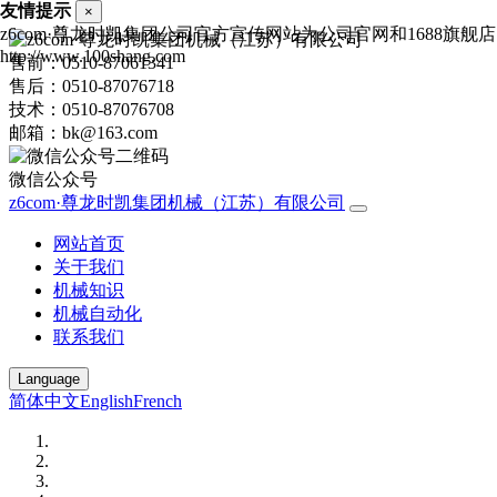
友情提示
×
z6com·尊龙时凯集团公司官方宣传网站为公司官网和1688
http://www.100shang.com
售前：0510-87061341
售后：0510-87076718
技术：0510-87076708
邮箱：bk@163.com
微信公众号
z6com·尊龙时凯集团机械（江苏）有限公司
网站首页
关于我们
机械知识
机械自动化
联系我们
Language
简体中文
English
French