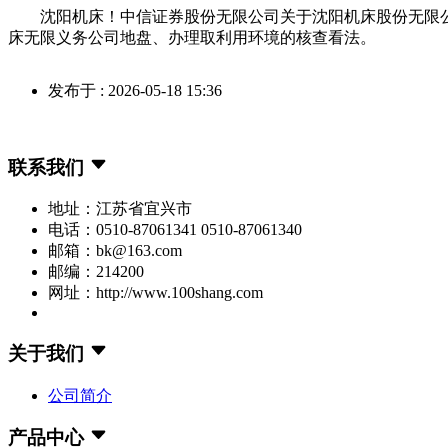
沈阳机床！中信证券股份无限公司关于沈阳机床股份无限公司
床无限义务公司地盘、办理取利用环境的核查看法。
发布于 : 2026-05-18 15:36
联系我们
地址：江苏省宜兴市
电话：0510-87061341 0510-87061340
邮箱：bk@163.com
邮编：214200
网址：http://www.100shang.com
关于我们
公司简介
产品中心