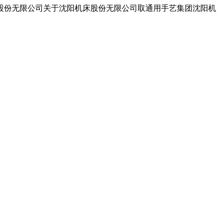
股份无限公司关于沈阳机床股份无限公司取通用手艺集团沈阳机