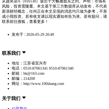
从题夹杂A（016530）退出十大畅通股东之列。声明：市场有
风险，投资需隆重。本文基于第三方数据库从动发布，不代表
新浪财经概念，任何正在本文呈现的消息均只做为参考，不形
成小我投资。若有收支请以现实通知布告为准。若有疑问，请
联系前往搜狐，查看更多！
发布于 : 2026-05-29 20:49
联系我们
地址：江苏省宜兴市
电话：0510-87061341 0510-87061340
邮箱：bk@163.com
邮编：214200
网址：http://www.100shang.com
关于我们
公司简介