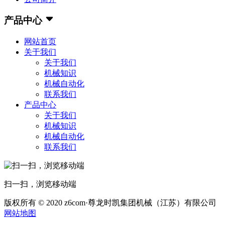
产品中心
网站首页
关于我们
关于我们
机械知识
机械自动化
联系我们
产品中心
关于我们
机械知识
机械自动化
联系我们
扫一扫，浏览移动端
版权所有 © 2020 z6com·尊龙时凯集团机械（江苏）有限公司
网站地图