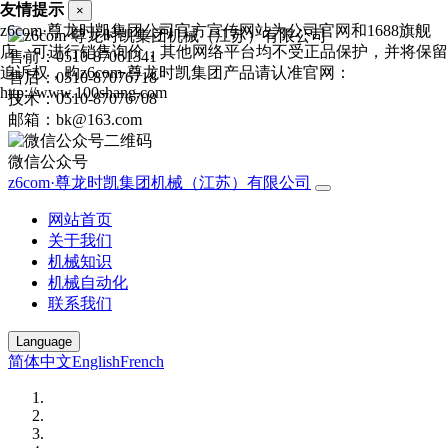
友情提示
×
z6com·尊龙时凯集团公司官方宣传网站为公司官网和1688旗舰
店，可进行销售询价，其他网络平台均不受正品保护，并将保留
售前：0510-87061341
追诉权，购z6com·尊龙时凯集团产品请认准官网：
售后：0510-87076718
http://www.100shang.com
技术：0510-87076708
邮箱：bk@163.com
微信公众号
z6com·尊龙时凯集团机械（江苏）有限公司
网站首页
关于我们
机械知识
机械自动化
联系我们
Language
简体中文
English
French