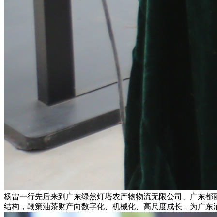
杨雷一行先后来到广东绿然灯塔农产物物流无限公司、广东都丽
结构，鞭策油茶财产向数字化、机械化、高尺度成长，为广东