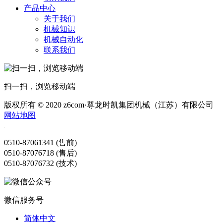
产品中心
关于我们
机械知识
机械自动化
联系我们
扫一扫，浏览移动端
版权所有 © 2020 z6com·尊龙时凯集团机械（江苏）有限公司
网站地图
0510-87061341 (售前)
0510-87076718 (售后)
0510-87076732 (技术)
微信服务号
简体中文