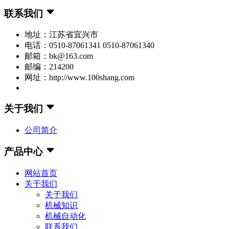
联系我们
地址：江苏省宜兴市
电话：0510-87061341 0510-87061340
邮箱：bk@163.com
邮编：214200
网址：http://www.100shang.com
关于我们
公司简介
产品中心
网站首页
关于我们
关于我们
机械知识
机械自动化
联系我们