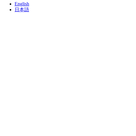
English
日本語