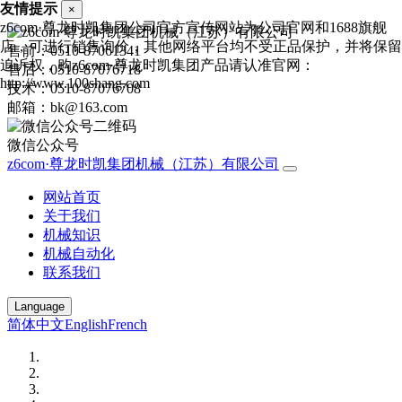
友情提示
×
z6com·尊龙时凯集团公司官方宣传网站为公司官网和1688旗舰
店，可进行销售询价，其他网络平台均不受正品保护，并将保留
售前：0510-87061341
追诉权，购z6com·尊龙时凯集团产品请认准官网：
售后：0510-87076718
http://www.100shang.com
技术：0510-87076708
邮箱：bk@163.com
微信公众号
z6com·尊龙时凯集团机械（江苏）有限公司
网站首页
关于我们
机械知识
机械自动化
联系我们
Language
简体中文
English
French