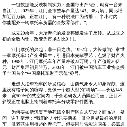
一组数据能反映制制实力：全国每出产5台，就有一台来
自江门。2025年，江门全市整车产量达543。38万辆，同比增
加近百万辆。正在江门，有一种说法广为传播：“半小时内，
你能配齐一辆摩托车所需的全数零部件。”。
成立20余年，大冶摩托的发卖邦畿发生了反转。从成立之
初的全数内销，改变为市场占比9！1。
江门摩托的兴起，非一日之功。1992年，大长做为江家世
一家摩托车出产企业降生，引进日本先辈手艺，点燃了财产火
种。1998年，江门摩托车年产量冲破23万辆，年产值近20亿
元，财产集群初具雏形。2003年，江门被中国汽车工业协会授
予全国首个“中国摩托车财产示范”称号。
走进大冶摩托车的研发核心，面前气象令人印象深刻。这
里没有格子间的喧哗，更像一个超大型的“科场”——长达148
米、宽500米的式空间内，千余名研发人员隔位而坐，正目不
斜视正在电脑上绘制着摩托车分歧零部件图纸。
为何要如斯沉资产地死磕全财产链自从研发？面临这一疑
问，谢升暗示：“我们的方针只要两条：做全世界最好的摩托
车，做老苍生用得起的摩托车。但要同时告竣这两条，必需通