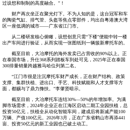
过设想和制制的高度融合。”！
财产再次坐正在聚光灯下。不为人知的是，这台冠军和车
的陶瓷气缸、排气管、头盔等焦点零部件，均出自粤港澳大湾
区一座低调的城市——广东省江门市。
从二楼研发核心俯瞰，设想创意只需“下楼”便能中转一楼
出产车间进行验证，从而实现一张图纸到一辆簇新摩托车的。
截至目前，大冶摩托的海外发卖已占营收的90%以上。正
在泰国市场，升仕368系列踏板车到处可见，2025年正在泰国
300排量销量跨越雅马哈位列第二名。
“江门市很是注沉摩托车财产成长，正在财产结构、政策
支撑、集群扶植、进出口、手艺、科技赋能和人才支撑等方
面，都赐与了鼎力搀扶。”李肇贤暗示。
截至目前，大冶摩托车连结30%—50%的年增加率。为满
脚市场需求，2024年企业正在江海区启动二期工业园扶植，总
投资50亿元，扶植全从动化智能车间，建成后将新减产能100
万辆、产值100亿元。2026年3月，正在广东省鹤山市再添441
亩、投资50亿元的新工业园也已破土动工。