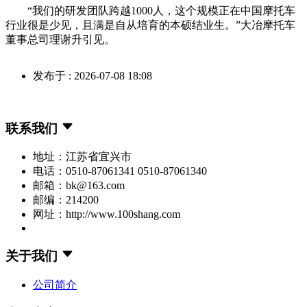
“我们的研发团队跨越1000人，这个规模正在中国摩托车
行业很是少见，且满是自从培育的本硕结业生。”大冶摩托车
董事总司理谢升引见。
发布于 : 2026-07-08 18:08
联系我们
地址：江苏省宜兴市
电话：0510-87061341 0510-87061340
邮箱：bk@163.com
邮编：214200
网址：http://www.100shang.com
关于我们
公司简介