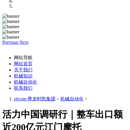
Previous
Next
网站导航
网站首页
关于我们
机械知识
机械自动化
联系我们
z6com·尊龙时凯集团
>
机械自动化
>
活力中国调研行｜整车出口额
近200亿元江门摩托