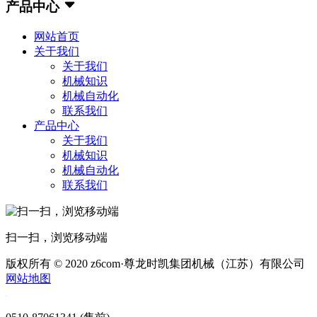
产品中心
网站首页
关于我们
关于我们
机械知识
机械自动化
联系我们
产品中心
关于我们
机械知识
机械自动化
联系我们
扫一扫，浏览移动端
版权所有 © 2020 z6com·尊龙时凯集团机械（江苏）有限公司
网站地图