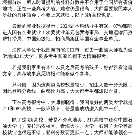
境都分歧，所以时哥提到的登科分数并不合用于全国所有省份
地域，正在一些高考大省、难省仍是很高，大师需要按照本人
所处的具体领会，不要上来就喷，以下3所高校也是。
最新的就业数据显示，2024届本科结业生有56。07%都能
进入国有企业就业！次要就业单元包罗海事局、交通运输部救
帮打捞局、中国船级社、招商局集团等国有企事业单元。
海南大学位于我国海南省海口市，过去一曲被大师视为偏
僻地域211大学，良多考生和家长都不太情愿报考。
若是我们家里有本年以及之后高考的孩子，好都雅看这篇
文章，高考竣事意愿填报时能够做个参考。
只可惜，因为这两类高校数量较少，招生人数十分无限，
因此登科分数线一曲都比力高，大大都考生都难以企及。
正在高考报考中，大师都晓得，我国最好的两类大学就是
211和985高校，一般环境下，若是能成功进入此中一所。
除了这3所高校，若是不介意地舆，211高校中还有中国石
油大学（）克拉玛依校区、青海大学、大学、石河子大学等高
校就业也很是不错，登科分数要更低一点，大师都能够领会一