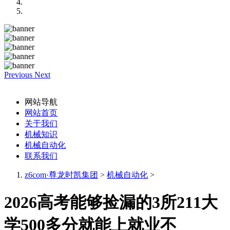
Previous
Next
网站导航
网站首页
关于我们
机械知识
机械自动化
联系我们
z6com·尊龙时凯集团
>
机械自动化
>
2026高考能够捡漏的3所211大
学500多分就能上就业不