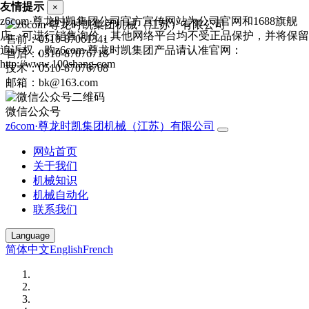
友情提示
×
z6com·尊龙时凯集团公司官方宣传网站为公司官网和1688旗舰
店，可进行销售询价，其他网络平台均不受正品保护，并将保留
售前：0510-87061341
追诉权，购z6com·尊龙时凯集团产品请认准官网：
售后：0510-87076718
http://www.100shang.com
技术：0510-87076708
邮箱：bk@163.com
微信公众号
z6com·尊龙时凯集团机械（江苏）有限公司
网站首页
关于我们
机械知识
机械自动化
联系我们
Language
简体中文
English
French