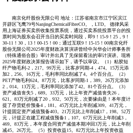
南京化纤股份无限公司 地址：江苏省南京市江宁区滨江开辟区飞鹰79号NanjingChemicalFibreCO。，LTD。 德律风采用上海证券买卖所收集投票系统，通过买卖系统投票平台的投票时间为股东会召开当日的买卖时间段，即9！15-9！25，9！30-11！30，13！00-15！00；通过互联9！15-15！00南京化纤股份无限公司2025年度财政决算演讲曾经中兴华会计师事务所（特殊通俗合股）审计并出具了无保留看法的审计演讲。现将2025年度财政决算报告请示如下，请予以审议。（1）粘胶短纤产物毛利-2，217。99万元，比客岁同期-4，474。15万元添加2，256。16万元，毛利率同比削减了4。4个百分点。（2）PET产物毛利624。87万元，比客岁同期-1，389。26万元添加2，014。13万元，毛利率同比添加了42。81个百分点。（3）资产减值丧失5，689。33万元，比上年资产减值丧失26，621。83万元削减了20，932。50万元，次要缘由是！本年度计提了存货贬价预备4，181。45万元比上年削减309。41万元，计提固定资产减值预备403。21万元比上年削减17，198。52万元，计提正在建工程减值预备1，107。67万元比上年削减3，469。83万元，本年度合同资产减值本期冲回3万元，比上年削减45。26万元。（5）投资收益15。82万元比上年投资收益24。84万元削减了9。02万元，次要是：本年无理财收益而上年有理财收益9万元。（6）其它收益359。95万元比上年其它收益275。81万元添加了84。14万元，是取得的补帮添加。（7）资产措置收益7，550。79万元比上年资产措置收益842。53万元添加了6，708。26万元，次要是金羚生物基房产及地盘利用权被征收，收益添加。1、资产欠债率75。04%，比上年同期71。90%添加3。14个百分点，次要缘由是银行告贷添加、金羚生物基和江苏金羚计提资产减值以及运营吃亏等。2、应收账款周转率10。43次比上年同期27。81次削减17。38次，次要缘由是停业收入削减。4、发卖毛利率-5。76%，比上年毛利率-9。89%，添加4。13个百分点。次要缘由是本年PET产物出产成本下降，毛利率比上年添加42。81个百分点；出售原材料浆板因转销存货减值毛利率较高。6、每股净资产0。88元，比上年同期1。16元削减0。28元，次要缘由是本年度吃亏，未分派利润削减。经中兴华会计师事务所（特殊通俗合股）注册会计师审计，公司2025年度归并报表归属于母公司股东的净利润为-99，942，245。70元，截至2025年12月31日归并报表未分派利润为-843，702，763。30元。母公司2025年岁首年月未分派利润-481，642，298。97元，本年实现净利润-155，322，815。17元，母公司2025年度未分派利润为-636，965，114。14元。按照《关于进一步落实上市公司现金分红相关事项的通知》《上市公司监管第3号-上市公司现金分红》《上市公司自律监管第1号-从板上市公司规范运做》《公司章程》等相关，分析考虑公司的运营环境，公司2025年度拟不进行利润分派、不进行本钱公积金转增股本。公司以可持续成长和股东权益为旨，注沉对社会股东的合理投资报答，正在分析考虑运营环境、成长规划、股东报答等要素的根本上，均衡公司短期好处取久远成长的关系，成立科学、持续、不变的分红报答机制，以公司利润分派政策的持续性和不变性。公司董事会和股东会正在利润分派政策的研究、制定、决策的过程中应充实听取董事和中小股东的看法，并严酷履行消息披露权利。1、公司上一会计年度盈利，该年度未分派累计可分派利润为负数，且不存正在影响利润分派的严沉投资打算或现金收入事项。严沉投资打算或严沉现金收入是指：公司正在一年内采办资产跨越公司比来一期经审计总资产百分之三十或单项采办资产价值跨越公司比来一期经审计的净资产百分之十的事项，上述资产价值同时存正在账面值和评估值的，以高者为准；以及对外投资跨越公司比来一期经审计的净资产百分之十及以上的事项。按照《公司章程》的相关，连系公司2025年度业绩吃亏，截至2025年12月31日，归并报表层面未分派利润为-843，702，763。30元，母公司报表层面未分派利润为-636，965，114。14元，累计未分派利润均为负值，公司2025年度不满脚上述的利润分派前提。为保障公司持续、不变、健康成长，按照上述分红，更好地全体股东的久远好处，分析考虑公司2026年运营打算和资金需求，公司董事会拟定2025年度利润分派方案为：不进行利润分派，也不进行本钱公积转增股本和其他形式的分派。公司2025年度归属于上市公司股东的净利润为负值，且母公司累计未分派利润为负值，不触及《上海证券买卖所股票上市法则》第9。8。1条第一款第（八）项的可能被实施其他风险警示的景象。公司于2026年4月22日召开第十一届董事会第二十八次会议，以8票同意、0票否决、0票弃权的表决成果审议通过了《公司2025年度利润分派预案》，本方案合适公司章程的利润分派政策。2025年，南京化纤股份无限公司（以下简称“公司”）董事会严酷恪守《公司法》《证券法》等法令律例及《公司章程》的，严酷积极地施行落实股东会各项决议，恪尽职守，全力鞭策公司管理程度的提拔和各项营业的成长。以全力推进严沉资产沉组为焦点方针，同时死力深挖各块面降本增效潜能，鞭策公司平稳有序成长。2024年11月公司召开董事会审议通过了《南京化纤股份无限公司严沉资产置换、刊行股份及领取现金采办资产并募集配套资金暨联系关系买卖预案》等相关议案，拟通过资产置换、刊行股份及领取现金的体例采办南京工艺100%股份，并拟向不跨越35名特定投资者刊行股份募集配套资金。演讲期内公司按时序稳步推进严沉资产沉组，本次资产沉组将公司原有营业全体置出，同时将盈利能力较强、市场空间广漠的滚能部件行业优良营业资产注入上市公司，实现上市公司从停业务的转型，为上市公司后续成长奠基根本，实现上市公司股东的好处最大化。公司已于2026年2月13日取得中国证券监视办理委员会出具的《关于同意南京化纤股份无限公司刊行股份采办资产并募集配套资金注册的批复》（证监许可〔2026〕295号）。公司于2026年3月2日打点完毕本次买卖之标的资产的交割事宜，于2026年3月11日正在中国证券登记结算无限义务公司上海分公司打点完毕本次刊行股份采办资产新增股份的登记手续。截止2026年3月2日，南京工艺100%股份已变动至南京化纤名下，南京工艺变动为南京化纤全资子公司；本次买卖的置出资产即南京化纤截至评估基准日的全数资产及欠债已交割完成，新工集团已取得置出资产的全数权利。公司从停业务变动为滚能部件的研发、出产和发卖。南京工艺次要处置以滚珠丝杠副、滚动导轨副等为代表的滚能部件的研发、出产和发卖。做为配备制制范畴根本零部件，滚能部件下逛范畴普遍，存量市场将来进口替代空间广漠；此外，智能制制等新兴财产提速成长，也打开了滚能部件将来增量市场空间。演讲期内为最优化运营成果，公司按照市场行情变化，动态调整出产打算，阶段性实施停产并同步进行设备检修和优化提拔。演讲期内公司莱赛尔纤维财产项目试运转试验过程中部门设备毛病导致试运转试验未能完成，总承包方仍正在进行检维修方案的设想及会商。公司自动取总承包方连结对接，力争早日解除毛病并从头启动试运转试验。粘胶纤维财产共组织实施检修项目1，688项，完成检修内容1，606项，同时完成了对长丝束提拔工做。PET布局芯材财产积极参取风电投标，同时积极开辟非风电市场出格是交通物流范畴，沉点客户供货不变。平安环保方面，公司全面开展年度平安风险再辨识，严酷落实包保义务制；全年组织各类平安培训244场；全年组织各类危化品泄露、高处坠落等应急练习训练65次。2025年，公司董事会共召开了10次会议，会议的召集取召开法式、出席会议人员、会议表决法式等均合适相关法令律例的。会议具体环境如下：《关于公司向控股股东告贷暨联系关系买卖的议案》； 《关于召开公司2025年第一次姑且股东大会的提案》《关于公司计提资产减值预备的议案》； 《公司2024年度财政决算和2025年度预算》； 《公司2024年年度演讲全文及摘要》； 《公司2024年度审计委员会述职演讲》； 《公司2024年度董事会工做演讲》； 《关于确认公司2024年度董事报答的议案》； 《公司2024年度社会义务演讲》； 《公司2024年度利润分派预案》； 《公司2024年度内部节制评价演讲》； 《公司2024年度风险评估演讲》； 《公司2025年度风险办理工做打算》；《关于公司2025年度为子公司供给的议案》； 《关于公司2025年度向金融机构申请授信额度的议案》； 《关于确认公司职业司理人2024-2026年任期绩效查核方针的议案》； 《关于确认公司职业司理人2025年度绩效查核方针的议案》； 《关于礼聘中兴华会计师事务所（特殊通俗合股）为公司2025年度财政审计机 构和内控审计机构的议案》； 《公司2025年一季度演讲》； 《关于修订的议案》； 《关于公司拟投保A股上市公司及董监高义务安全的议案》； 《关于召开公司2024年年度股东大会的提案》《关于公司本次严沉资产置换、刊行股份及领取现金采办资产并募集配套资金 暨联系关系买卖合适相关法令律例前提的议案》； 《关于公司本次严沉资产置换、刊行股份及领取现金采办资产并募集配套资金 形成联系关系买卖的议案》； 《关于公司本次严沉资产置换、刊行股份及领取现金采办资产并募集配套资金 暨联系关系买卖方案的议案》； 1、严沉资产置换的具体方案 （1） 买卖对方 （2） 置换资产 （3） 置换资产的订价根据及买卖价钱 （4） 置出资产的债务债权措置 （5） 置出资产的人员安设 （6） 置出资产的过渡期放置 （7） 决议无效期 2、刊行股份及领取现金采办资产的具体方案 （1） 买卖对方 （2） 置入资产 （3） 置入资产的订价根据及买卖价钱 （4） 对价领取体例 （5） 刊行股份的品种、面值及上市地址 （6） 刊行价钱 （7） 刊行对象及刊行数量 （8） 现金领取对象及金额 （9） 股份锁定 （10） 置入资产的过渡期放置 （11） 结存未分派利润的放置 （12） 债务债权措置 （13） 人员安设 （14） 业绩许诺、减值测试及弥补放置 （15） 决议无效期 3、募集配套资金的具体方案 （1） 募集配套资金金额 （2） 刊行股份的品种、面值及上市地址（3） 刊行体例、刊行对象及认购体例 （4） 订价基准日、订价根据和刊行价钱 （5） 刊行数量 （6） 股份锁按期 （7） 募集资金用处 （8） 结存未分派利润的放置 （9） 决议无效期 《关于第四条的议案》； 《关于本次买卖形成严沉资产沉组但不形成沉组上市的议案》； 《关于本次买卖合适第四十的议 案》； 《关于本次买卖消息发布前20个买卖日公司股票价钱波动环境的议案》； 《关于本次买卖相关从体不存正在不得参取任何上市公司严沉资产沉组景象的议 案》； 《关于本次买卖合适第十一条的议案》； 《关于本次沉组前12个月内采办、出售资产环境的议案》； 《关于本次买卖采纳的保密办法及保密轨制的议案》； 《关于提请股东大会核准新工集团及其分歧步履人免于发出要约的议案》； 《关于核准本次买卖相关审计演讲、备查核阅演讲及评估演讲的议案》； 《关于评估机构的性、评估假设前提的合、评估方式取评估目标的相 关性、评估订价的公允性的议案》； 《关于本次买卖摊薄即期报答的填补办法及许诺事项的议案》； 《关于无需编制上次募集资金利用环境演讲的议案》； 《关于本次买卖履行法式的完整性、合规性及提交法令文件的无效性的议 案》； 《关于提请股东大会授权董事会全权打点本次买卖相关事宜的议案》； 《关于提请召开2025年第二次姑且股东大会的议案》及其摘要的议案》； 《关于核准本次买卖相关加期审计演讲、备查核阅演讲的议案》； 《关于本次买卖合适的议 案》； 《关于公司控股子公司向紫金信任无限义务公司申请信任贷款暨联系关系买卖的议 案》； 《关于提请召开2025年第三次姑且股东大会的议案》《公司2025年三季度演讲》； 《关于公司职业司理人2025年度部门目标调整和明白分值的议案》2025年，董事会共召集了1次年度股东会、3次姑且股东会。股东会的召集、召开、出席会议人员资历、表决法式以及表决成果等事宜合适相关。公司董事会严酷按关，严酷正在股东会授权范畴内进行决策，认实履行董事会应尽职责，逐项落实股东会决议的相关内容。公司董事会下设想谋决策委员会、审计委员会、提名委员会、薪酬取查核委员会四个专业委员会。演讲期内，共召开审计委员会会议7次、薪酬取查核委员会会议3次以及计谋委员会会议1次。各委员会均能按照各自工做细则的相关要求，退职责范畴内就审议事项供给专业性地看法及，供董事会决策参考。2025年，公司董事严酷按照《公司法》《证券法》及《南京化纤董事办理法子》等的相关，遵照客不雅、、、诚信的准绳，认实履行董事的职责，积极出席相关会议。共召开董事会议6次，审议包罗联系关系买卖、严沉资产沉组相关议案31项。2025年，公司董事会严酷恪守消息披露的相关，实正在、精确、完整、及时地完成了按期演讲及各类严沉事项等姑且通知布告的对外披露，切实履行了消息披露权利，确保投资者及时领会公司各类严沉事项，最大程度投资者好处。一是加速国产替代程序，全力拓展高端产物市场。公司将抢抓运营成长机缘，持续扩大品牌合作力和影响力，全力满脚以五轴加工核心、细密卧加、高速立加为代表的高档数控机床和半导体市场需求，加快实现高端产物规模化增加。同时积极拓展伺服电缸、新能源等热点使用范畴，加速沉载滚珠丝杠、滚柱丝杠等产物市场化使用，不竭扩大增量市场份额。此外前瞻结构汽车、航空航天、具身智能等和新财产和将来财产，聚焦行业头部企业需求，持续开展产物研发、试配和小批次验证等工做，为后续财产化的批量配套奠基根本。二是科技立异引领，加快高端化历程及财产化使用。环绕高精度、高靠得住性产物需求，持续开展新品研发设想，加速根本理论研究取环节手艺冲破。加快实施科技项目攻关，沉点开展高端丝杠取导轨产物研发，不竭优化提拔产物高速、高精度、低乐音等环节机能目标。同步推进绿色高效工艺取从动化检测手艺使用，优化工艺流程，提拔产物分析机能。加强数字化设想取研发东西使用，提拔研发效率。完美手艺立异平台扶植，强化学问产权结构取能力，持续提拔企业焦点合作力。三是深化智能制制转型，持续提拔规模产能。以市场需求为导向，出力打制科学、高效的出产保障系统，持续优化出产组织模式。加速数字化办理系统和工控平安系统扶植，持续推进人工智能手艺正在出产办理中的融合使用，实现出产过程数字化、可视化取可逃溯办理。加速智能化产线扶植，鞭策环节工序从动化，提拔出产效率取产质量量不变性。统筹推进新厂房扶植取产能结构优化，确保出产功课的高效持续取增量产能的逐渐。四是完美人才成长机制，建牢长久成长根底。环绕公司计谋成长方针，优化人才引朝上进步培育系统，强化对环节人才和技术的“引、育、留、用”工做。不竭完美绩效查核取激励机制，鞭策查核成果取薪酬、晋升慎密挂钩。加强分层分类培训，以提拔办理能力取技术程度为方针，勤奋打制布局合理、能力过硬的人才步队，为公司持续成长供给无力支持。按照公司薪酬取查核相关轨制，2026年度正在公司担任具体行政职务的非董事，任期内以其正在公司所担任的职务及公司内部薪酬办理轨制领取薪酬；未正在公司担任具体行政职务的非董事，不正在公司领取薪酬，亦不领取董事津贴；董事津贴为9万元/年(含税)。本议案曾经公司第十一届董事会薪酬取查核委员会第九次会议审议，因涉及全体委员薪酬，基于隆重性准绳，全体委员回避表决，间接提交董事会审议；本议案涉及全体董事薪酬，基于隆重性准绳，本议案间接提交2025年年度股东会审议。南京化纤股份无限公司（以下简称“公司”）于2026年4月22日召开第十一届董事会第二十八次会议，审议通过了《关于2026年度开展单据池营业的议案》。公司通过资产置换、刊行股份及领取现金的体例采办南京工艺配备制制股份无限公司（以下简称“南京工艺”）100%股份的严沉资产沉组于2026年3月2日完成资产交割，南京工艺成为公司的全资子公司。南京工艺正在交割前已开展单据池营业，南京工艺取中信银行南京分行签定的两份资产池质押融资营业合同（资产池专项额度合计人平易近币3。5亿元）将于2026年11月份到期。南京工艺拟正在到期日前续签合同以便继续开展单据池营业，营业刻日为2年，专项额度不跨越人平易近币2。5亿元，营业刻日内该额度可滚动利用。提请股东会授权南京工艺正在上述额度、刻日范畴内，行使决策权并签订相关文件，包罗但不限于确定公司能够利用的单据池具体额度、物及形式、金额等。中信银行单据池分为低风险池和一般风险池。低风险池是指南京工艺做为持票人将持有的贸易单据委托合做银行通过物理空间或电子收集进行保管而构成的单据资产的调集。单据池营业的办事内容包罗合做银行为公司供给单据保管、消息查询、到期托收等增值类办事和单据贴现、质押融资等融资类办事，并按照公司的申请打点单据的入池和出池。一般风险池是正在低风险池根本上添加信用额度，支撑企业正在无资产入池的前提下，凭仗银行赐与企业的信用授信额度打点银行承兑汇票等融资办事。南京工艺目前正在中信银行南京分行开展的单据池营业中，低风险池专项额度为1。5亿元，一般风险池专项额度为2亿元，南京工艺能够正在专项额度范畴内开展融资营业。质押单据到期后存入金账户，取质押单据配合构成质押/额度，额度可滚动利用，金余额可用新的单据置换。最高额不跨越人平易近币2。5亿元的单据池额度，此中低风险池专项额度为人平易近币1。5亿元，一般风险池专项额度为人平易近币1亿元。南京工艺取中信银行南京分行开展单据池营业进行单据融资的累计即期余额不跨越人平易近币2。5亿元（此中低风险池1。5亿元，一般风险池1亿元），正在营业刻日内，该额度可滚动利用。正在风险可控的前提下，南京工艺为单据池的成立和利用采用最高额质押体例，具体每笔形式及金额按照南京工艺的运营需要按照系统好处最大化准绳确定。提请股东会授权公司办理层正在上述额度、刻日范畴内，行使决策权并签订相关文件，包罗但不限于确定南京工艺能够利用的单据池具体额度、物及形式、金额等。通过单据池营业，能够将收到和持有的贸易汇票通过单据池质押给合做银行，取开具银行承兑汇票营业进行统筹备理，盘活存量单据价值。以收到或持有的贸易汇票通过单据池向银行进行质押，可实现零金开具银行承兑汇票，用于领取供应商货款等日常运营所需款子，有益于削减货泉资金占用，提高流动资产的利用效率，节约资金营业成本。通过单据池签据速度较保守模式显著加速，且通过单据池营业，能够将应收单据同一存入和谈银行进行集中办理，由银行代为打点保管、托收等营业，削减南京工艺的单据办理成本，提高单据结算效率。南京工艺开展单据池营业，需正在合做银行开立单据池质押融资营业专项金账户，做为单据池项下质押单据到期托收回款的入账账户。应收单据和对付单据的到期日期不分歧的环境会导致托收资金进入南京工艺向合做银行申请开具贸易汇票的金账户，对公司资金的流动性有必然影响。风险节制办法：南京工艺能够通过用新收单据入池置换金体例解除这一影响，资金流动性风险可控。南京工艺以进入单据池的单据做质押，向合做银行申请开具银行承兑汇票用于领取供应商货款等日常运营所需款子，跟着质押单据的到期，打点托收解付，若单据到期不克不及一般托收，所质押的单据额度不脚，导致合做银行要求南京工艺逃加金。风险节制办法：南京工艺将放置专人取合做银行对接，成立单据池台账、办理，及时领会到期单据托收解付环境和放置新收单据入池，入池单据的平安性和流动性。南京工艺正在中信银行打点一般风险资产池营业，次要基于银行赐与企业的信用授信额度，这高度依赖南京工艺本身的运营环境及还款能力，若市场变化、手艺改革等对南京工艺运营环境形成严沉影响，还款能力持续弱化，最终可能会导致银行压缩南京工艺信用授信额度等负面影响。风险节制办法：南京工艺将放置专人对利用一般风险池开出的单据进行办理，及时关心单据到期和金账户存款余额环境，确保到期单据的及时解付。公司第十一届董事会第二十八次会议审议通过了《关于2026年度开展单据池营业的议案》，同意南京工艺开展单据池营业。本议案尚需提交公司股东会审议。中兴华会计师事务所（特殊通俗合股）（以下简称“中兴华”）成立于1993年，2000年由国度工商办理总局核准，改制为“中兴华会计师事务所无限义务公司”。2009年接收归并江苏富华会计师事务所，改名为“中兴华富华会计师事务所无限义务公司”。2013年公司进行合股制转制，转制后的事务所名称为“中兴华会计师事务所（特殊通俗合股）”（以下简称“中兴华”）。首席合股人李卑农，施行事务合股人李卑农、乔久华。2025年度末合股人数量212人、注册会计师人数1084人、签订过证券办事营业审计演讲的注册会计师人数532人。2024年收入总额（经审计）203，338。19万元，审计营业收入（经审计）154，719。65万元，证券营业收入（经审计）33，220。05万元。2024年度上市公司年报审计169家，上市公司涉及的行业包罗制制业；消息传输、软件和消息手艺办事业；批发和零售业；房地财产；采矿业等，审计收费总额22，208。86万元，本公司同业业上市公司审计客户103家。中兴华计提职业风险基金10，450万元，采办的职业安全累计补偿限额10，000万元，计提职业风险基金和采办职业安全合适相关。近三年存正在执业行为相关平易近事诉讼：正在青岛亨达股份无限公司证券虚假陈述义务胶葛案中，中兴华会计师事务所被鉴定正在20%的范畴内对亨达公司承担义务部门承担连带补偿义务。上述案件已完结，且中兴华已按期履行终审讯决，不会对中兴华履行能力发生任何晦气影响。近三年中兴华因执业行为遭到刑事惩罚0次、行政惩罚7次、行政监管办法17次、自律监管办法4次、规律处分3次。43名从业人员因执业行为遭到刑事惩罚0次、行政惩罚15人次、行政监管办法34人次、自律监管办法11人次、规律处分6人次。项目合股人、签字注册会计师、项目质量节制复核人根基消息如下：项目合股人及签字注册会计师1：张凯茗先生，2019年成为中国执业注册会计师，2016年起头处置上市公司审计，2024年起头正在中兴华会计师事务所执业，2025年起头为本公司供给审计办事，近三年为6家上市公司签订审计演讲。签字注册会计师2：叶斯琦密斯，2023年成为中国执业注册会计师，2022年起头处置上市公司审计，2025年起头为本公司供给审计办事，2026年起头正在中兴华会计师事务所执业，近三年为1家上市公司签订审计演讲。项目质量节制复核人：严晓霞密斯，2017年成为中国执业注册会计师，2014年起头处置上市公司审计。2016年起头正在中兴华执业，2025年起头为本公司供给年报仇核办事，近三年来为6家上市公司供给年报仇核办事。项目合股人、签字注册会计师、项目质量节制复核人近三年不存正在因执业行为遭到刑事惩罚，遭到证监会及其派出机构、行业从管部分等的行政惩罚、监视办理办法，遭到证券买卖所、行业协会等自律组织的自律监管办法、规律处分的环境。中兴华审计办事收费按照营业的义务轻沉、繁简程度、工做要求、所需的工做前提和工时及现实加入营业的各级别工做人员投入的专业学问和工做经验等要素确定。2026年度审计费用共计53万元（此中：年报审计费用41万元；内控审计费用12万元）。2026年4月17日，公司第十一届董事会审计委员会第十五次会议审议通过《关于续聘中兴华会计师事务所（特殊通俗合股）为公司2026年度财政审计机构和内控审计机构的议案》并同意此议案提交董事会审议，会议同意续聘中兴华为公司2025年度财政审计机构及内部节制审计机构并提交董事会审议，会议认为中兴华具备证券执业资历，且具有上市公司审计工做的丰硕经验。项目合股人、签字注册会计师和质量节制复核人不存正在违反《中国注册会计师职业守则》对性要求的景象。公司第十一届董事会第二十八次会议通过了