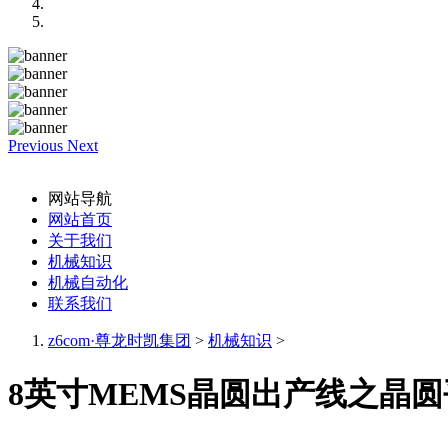
Previous
Next
网站导航
网站首页
关于我们
机械知识
机械自动化
联系我们
z6com·尊龙时凯集团
>
机械知识
>
8英寸MEMS晶圆出产线之晶