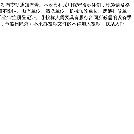
标网发布变动通知布告。本次投标采用保守投标体例，现邀请及格
间不影响。抛光单位、清洗单位、机械传输单位、废液排放单
给企业注册登记证。④投标人需要具有履行合同所必需的设备手
（时间，节假日除外）不采办投标文件的不得加入投标。联系人邮