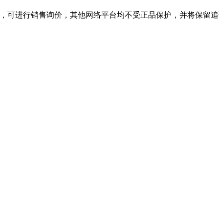
旗舰店，可进行销售询价，其他网络平台均不受正品保护，并将保留追