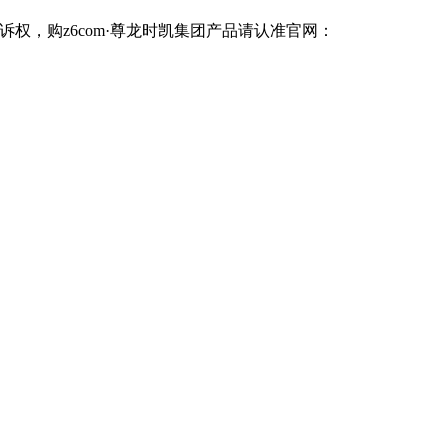
诉权，购z6com·尊龙时凯集团产品请认准官网：