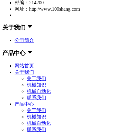
邮编：214200
网址：http://www.100shang.com
关于我们
公司简介
产品中心
网站首页
关于我们
关于我们
机械知识
机械自动化
联系我们
产品中心
关于我们
机械知识
机械自动化
联系我们