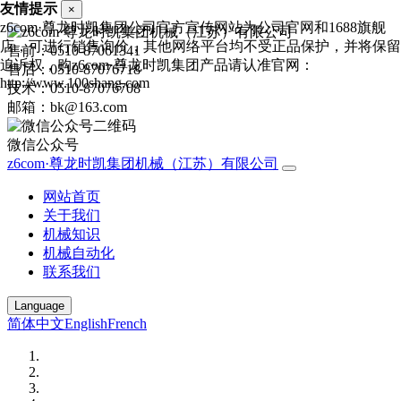
友情提示
×
z6com·尊龙时凯集团公司官方宣传网站为公司官网和1688旗舰
店，可进行销售询价，其他网络平台均不受正品保护，并将保留
售前：0510-87061341
追诉权，购z6com·尊龙时凯集团产品请认准官网：
售后：0510-87076718
http://www.100shang.com
技术：0510-87076708
邮箱：bk@163.com
微信公众号
z6com·尊龙时凯集团机械（江苏）有限公司
网站首页
关于我们
机械知识
机械自动化
联系我们
Language
简体中文
English
French