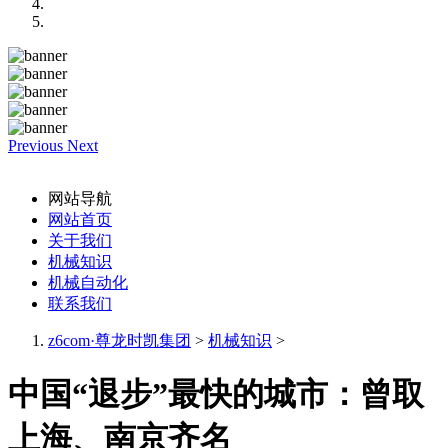
Previous
Next
网站导航
网站首页
关于我们
机械知识
机械自动化
联系我们
z6com·尊龙时凯集团
>
机械知识
>
中国“退步”最快的城市：曾取
上海、南京齐名