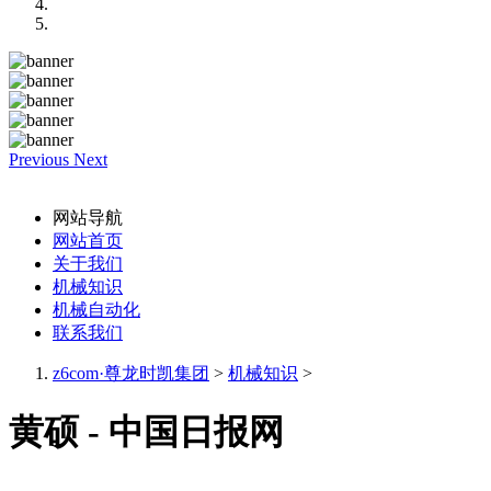
Previous
Next
网站导航
网站首页
关于我们
机械知识
机械自动化
联系我们
z6com·尊龙时凯集团
>
机械知识
>
黄硕 - 中国日报网