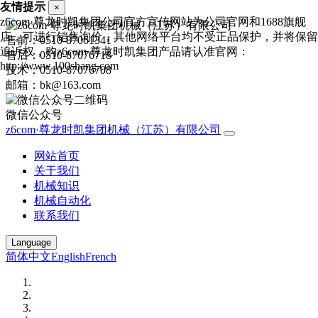
友情提示
×
z6com·尊龙时凯集团公司官方宣传网站为公司官网和1688旗舰
店，可进行销售询价，其他网络平台均不受正品保护，并将保留
售前：0510-87061341
追诉权，购z6com·尊龙时凯集团产品请认准官网：
售后：0510-87076718
http://www.100shang.com
技术：0510-87076708
邮箱：bk@163.com
微信公众号
z6com·尊龙时凯集团机械（江苏）有限公司
网站首页
关于我们
机械知识
机械自动化
联系我们
Language
简体中文
English
French