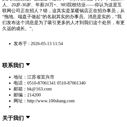
人、20岁-30岁、年薪20万+、985院校结业——你认为这是互
联网公司正在招人？错，这其实是某暖锅店正在招办事员，从
“拖地、端盘子做起”的名副其实的办事员。消息是实的，“我
们发布这个消息是为了吸引更多的人才到我们这个处所，有更
久远的成长。”。
发布于 : 2026-05-13 11:54
联系我们
地址：江苏省宜兴市
电话：0510-87061341 0510-87061340
邮箱：bk@163.com
邮编：214200
网址：http://www.100shang.com
关于我们