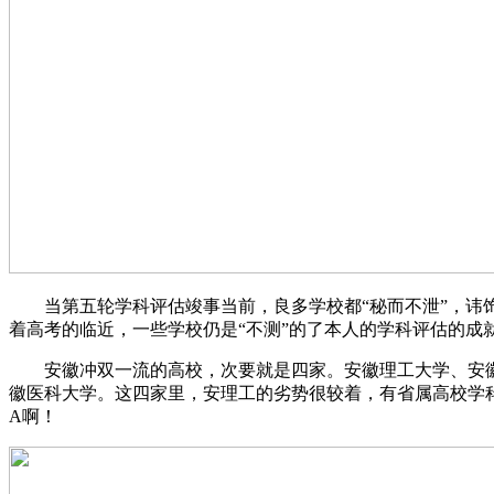
当第五轮学科评估竣事当前，良多学校都“秘而不泄”，讳
着高考的临近，一些学校仍是“不测”的了本人的学科评估的成
安徽冲双一流的高校，次要就是四家。安徽理工大学、安徽
徽医科大学。这四家里，安理工的劣势很较着，有省属高校学
A啊！