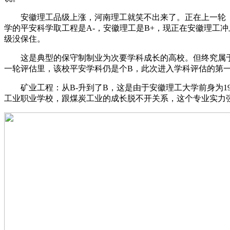
安徽理工品级上涨，河南理工就笑不出来了。正在上一轮（
学的平安科学取工程是A-，安徽理工是B+，现正在安徽理工冲
级没保住。
这是典型的保守制制业为次要学科成长的高校。但终究属于
一轮评估里，该校平安学科仍是个B，此次进入学科评估的第
矿业工程：从B-升到了B，这是由于安徽理工大学前身为194
工业职业学校‌，跟煤炭工业的成长脱不开关系，这个专业实力