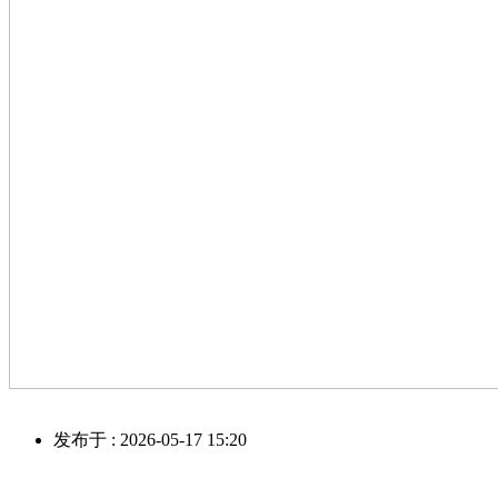
发布于 : 2026-05-17 15:20