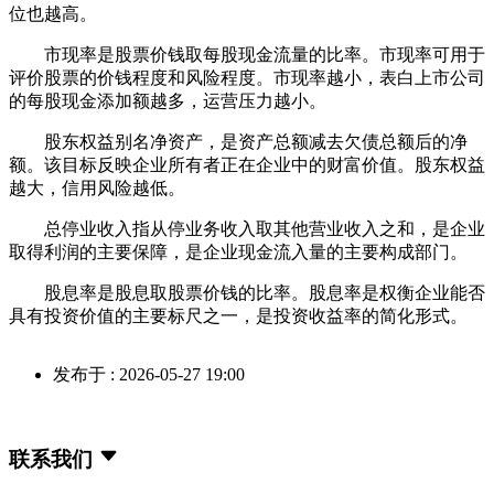
位也越高。
市现率是股票价钱取每股现金流量的比率。市现率可用于
评价股票的价钱程度和风险程度。市现率越小，表白上市公司
的每股现金添加额越多，运营压力越小。
股东权益别名净资产，是资产总额减去欠债总额后的净
额。该目标反映企业所有者正在企业中的财富价值。股东权益
越大，信用风险越低。
总停业收入指从停业务收入取其他营业收入之和，是企业
取得利润的主要保障，是企业现金流入量的主要构成部门。
股息率是股息取股票价钱的比率。股息率是权衡企业能否
具有投资价值的主要标尺之一，是投资收益率的简化形式。
发布于 : 2026-05-27 19:00
联系我们