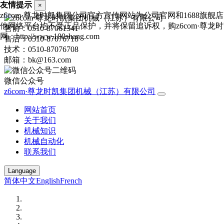
友情提示
×
z6com·尊龙时凯集团公司官方宣传网站为公司官网和1688旗
他网络平台均不受正品保护，并将保留追诉权，购z6com·尊龙
售前：0510-87061341
网：http://www.100shang.com
售后：0510-87076718
技术：0510-87076708
邮箱：bk@163.com
微信公众号
z6com·尊龙时凯集团机械（江苏）有限公司
网站首页
关于我们
机械知识
机械自动化
联系我们
Language
简体中文
English
French