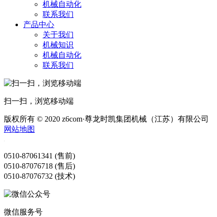
机械自动化
联系我们
产品中心
关于我们
机械知识
机械自动化
联系我们
扫一扫，浏览移动端
版权所有 © 2020 z6com·尊龙时凯集团机械（江苏）有限公司
网站地图
0510-87061341 (售前)
0510-87076718 (售后)
0510-87076732 (技术)
微信服务号