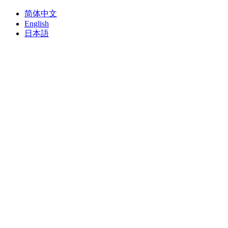
简体中文
English
日本語