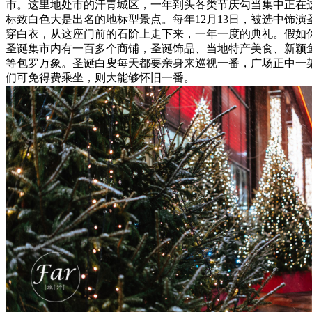
市。这里地处市的汗青城区，一年到头各类节庆勾当集中正在
标致白色大是出名的地标型景点。每年12月13日，被选中饰
穿白衣，从这座门前的石阶上走下来，一年一度的典礼。假如
圣诞集市内有一百多个商铺，圣诞饰品、当地特产美食、新颖
等包罗万象。圣诞白叟每天都要亲身来巡视一番，广场正中一
们可免得费乘坐，则大能够怀旧一番。