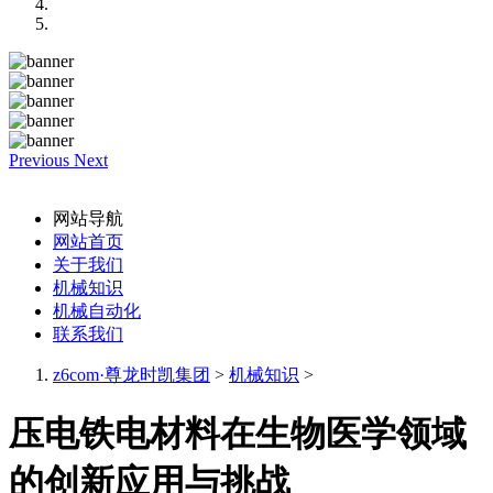
Previous
Next
网站导航
网站首页
关于我们
机械知识
机械自动化
联系我们
z6com·尊龙时凯集团
>
机械知识
>
压电铁电材料在生物医学领域
的创新应用与挑战