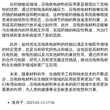
在药物输送领域，压电铁电材料的应用更是展现出了其独
特的优势。通过控制电场和机械应力，压电铁电材料能够实现
药物的精确释放和靶向输送。这种智能药物输送系统能够根据
患者的病情和生理状态，自动调节药物的释放速度和剂量，从
而提高药物的疗效并减少副作用。此外，压电铁电材料还能够
与生物体内的环境相互作用，实现药物的响应性释放，为治疗
慢性病和复杂疾病提供了新的思路。
此外，如何优化压电铁电材料的性能以满足生物医学领域
的特定需求，也是当前研究的热点和难点。这包括提高材料的
压电性能、铁电性能以及与其他材料的兼容性等。通过跨学科
的合作与创新，研究人员有望克服这些挑战，推动压电铁电材
料在生物医学领域的更广泛应用。
未来，随着材料科学、生物医学工程和纳米技术的不断进
步，压电铁电材料在生物医学领域的应用前景将更加广阔。我
们有理由相信，压电铁电材料将在未来的医疗领域中发挥更加
重要的作用，为人类的健康事业贡献更多的智慧和力量。
发布于 : 2025-01-13 17:56