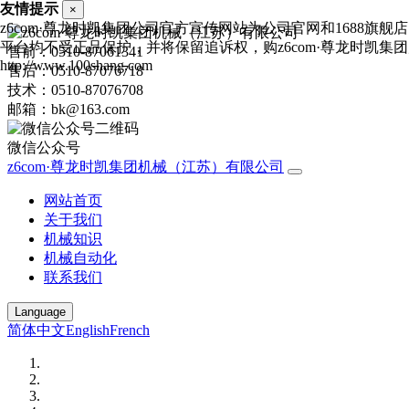
友情提示
×
z6com·尊龙时凯集团公司官方宣传网站为公司官网和1688旗
平台均不受正品保护，并将保留追诉权，购z6com·尊龙时凯集
售前：0510-87061341
http://www.100shang.com
售后：0510-87076718
技术：0510-87076708
邮箱：bk@163.com
微信公众号
z6com·尊龙时凯集团机械（江苏）有限公司
网站首页
关于我们
机械知识
机械自动化
联系我们
Language
简体中文
English
French