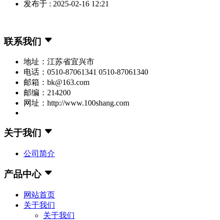
发布于 : 2025-02-16 12:21
联系我们
地址：江苏省宜兴市
电话：0510-87061341 0510-87061340
邮箱：bk@163.com
邮编：214200
网址：http://www.100shang.com
关于我们
公司简介
产品中心
网站首页
关于我们
关于我们